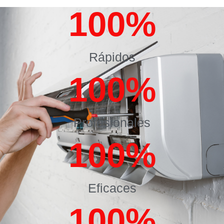
100
%
Rápidos
100
%
Profesionales
100
%
Eficaces
100
%