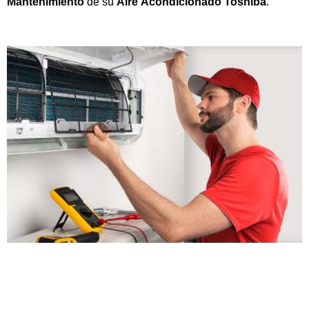
Mantenimiento
de su
Aire
Acondicionado
Toshiba
.