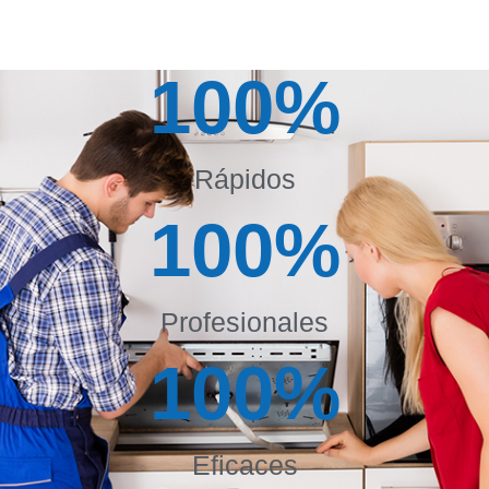
100
%
Rápidos
100
%
Profesionales
100
%
Eficaces