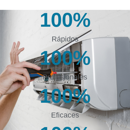
100
%
Rápidos
100
%
Profesionales
100
%
Eficaces